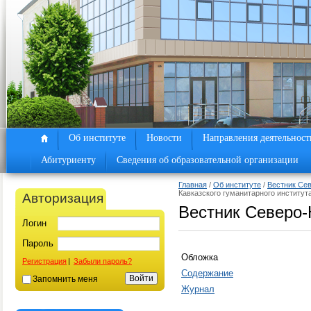
Об институте
Новости
Направления деятельност
Абитуриенту
Сведения об образовательной организации
Главная
/
Об институте
/
Вестник Сев
Кавказского гуманитарного институт
Авторизация
Вестник Северо-
Логин
Пароль
Обложка
Регистрация
|
Забыли пароль?
Содержание
Запомнить меня
Журнал