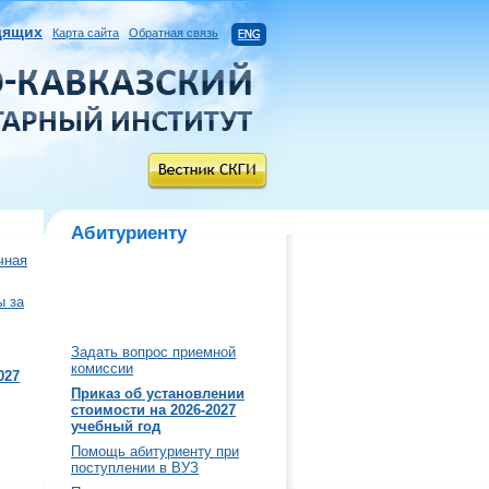
дящих
Карта сайта
Обратная связь
Абитуриенту
чная
ы за
Задать вопрос приемной
комиссии
027
Приказ об установлении
стоимости на 2026-2027
учебный год
Помощь абитуриенту при
поступлении в ВУЗ