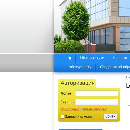
Об институте
Новости
Абитуриенту
Сведения об обр
Гл
Авторизация
Б
Логин
Пароль
Регистрация
|
Забыли пароль?
Запомнить меня